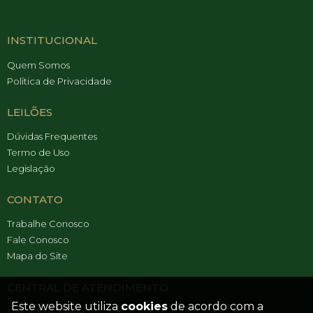
INSTITUCIONAL
Quem Somos
Política de Privacidade
LEILÕES
Dúvidas Frequentes
Termo de Uso
Legislação
CONTATO
Trabalhe Conosco
Fale Conosco
Mapa do Site
CENTRAL DE ATENDIMENTO
Este website utiliza
cookies
de acordo com a
(13) 3224-3694