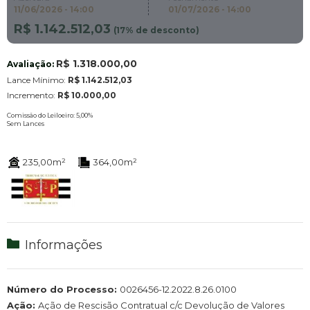
11/06/2026 - 14:00
01/07/2026 - 14:00
R$ 1.142.512,03
(
17
% de desconto)
R$ 1.318.000,00
Avaliação:
Lance Mínimo:
R$ 1.142.512,03
Incremento:
R$ 10.000,00
Comissão do Leiloeiro: 5,00
%
Sem Lances
235,00m²
364,00m²
Informações
Número do Processo:
0026456-12.2022.8.26.0100
Ação:
Ação de Rescisão Contratual c/c Devolução de Valores