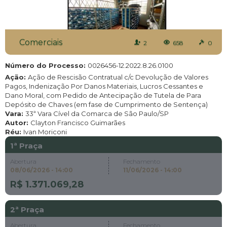
Comerciais
2
658
0
Número do Processo:
0026456-12.2022.8.26.0100
Ação:
Ação de Rescisão Contratual c/c Devolução de Valores
Pagos, Indenização Por Danos Materiais, Lucros Cessantes e
Dano Moral, com Pedido de Antecipação de Tutela de Para
Depósito de Chaves (em fase de Cumprimento de Sentença)
Vara:
33ª Vara Cível da Comarca de São Paulo/SP
Autor:
Clayton Francisco Guimarães
Réu:
Ivan Moriconi
1ª Praça
Abertura
Fechamento
08/06/2026 - 14:00
11/06/2026 - 14:00
R$ 1.371.069,28
2ª Praça
Abertura
Fechamento