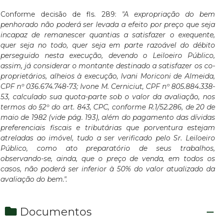
Conforme decisão de fls. 289:
"A expropriação do bem
penhorado não poderá ser levada a efeito por preço que seja
incapaz de remanescer quantias a satisfazer o exequente,
quer seja no todo, quer seja em parte razoável do débito
perseguido nesta execução, devendo o Leiloeiro Público,
assim, já considerar o montante destinado a satisfazer os co-
proprietários, alheios à execução, Ivani Moriconi de Almeida,
CPF nº 036.674.748-73; Ivone M. Cerniciut, CPF nº 805.884.338-
53, calculado sua quota-parte sob o valor da avaliação, nos
termos do §2º do art. 843, CPC, conforme R.1/52.286, de 20 de
maio de 1982 (vide pág. 193), além do pagamento das dívidas
preferenciais fiscais e tributárias que porventura estejam
atreladas ao imóvel, tudo a ser verificado pelo Sr. Leiloeiro
Público, como ato preparatório de seus trabalhos,
observando-se, ainda, que o preço de venda, em todos os
casos, não poderá ser inferior à 50% do valor atualizado da
avaliação do bem.".
Documentos