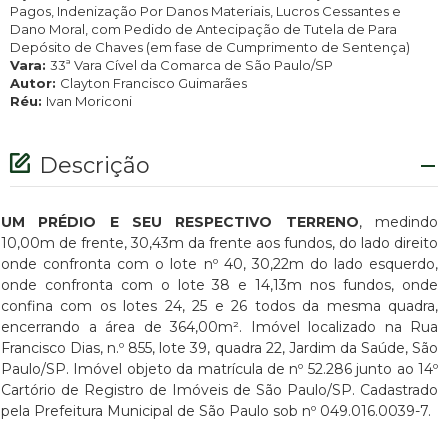
Pagos, Indenização Por Danos Materiais, Lucros Cessantes e
Dano Moral, com Pedido de Antecipação de Tutela de Para
Depósito de Chaves (em fase de Cumprimento de Sentença)
Vara:
33ª Vara Cível da Comarca de São Paulo/SP
Autor:
Clayton Francisco Guimarães
Réu:
Ivan Moriconi
Descrição
UM PRÉDIO E SEU RESPECTIVO TERRENO
,
medindo
10,00m de frente, 30,43m da frente aos fundos, do lado direito
onde confronta com o lote nº 40, 30,22m do lado esquerdo,
onde confronta com o lote 38 e 14,13m nos fundos, onde
confina com os lotes 24, 25 e 26 todos da mesma quadra,
encerrando a área de 364,00m². Imóvel localizado na Rua
Francisco Dias, n.º 855, lote 39, quadra 22, Jardim da Saúde, São
Paulo/SP. Imóvel objeto da matrícula de nº 52.286 junto ao 14º
Cartório de Registro de Imóveis de São Paulo/SP. Cadastrado
pela Prefeitura Municipal de São Paulo sob nº 049.016.0039-7.