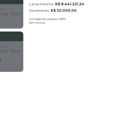
Lance Mínimo:
R$ 8.441.221,24
nto
Incremento:
R$ 30.000,00
026 - 15:00
Comissão do Leiloeiro: 5,00
%
Sem Lances
nto
026 - 15:00
e