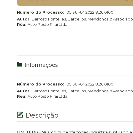
Número do Processo:
1051361-64.2022.8.26.0100
Autor:
Barroso Fontelles, Barcellos, Mendonça & Associados
Réu:
Auto Posto Piraí Ltda
Informações
Número do Processo:
1051361-64.2022.8.26.0100
Autor:
Barroso Fontelles, Barcellos, Mendonça & Associados
Réu:
Auto Posto Piraí Ltda
Descrição
UM TERRENO, com benfeitorias industriais, situado a 