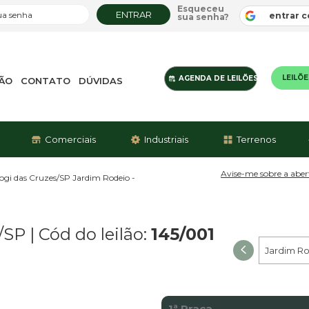
Esqueceu
ENTRAR
entrar 
sua senha?
LEILÕ
AGENDA
DE LEILÕES
ÇÃO
CONTATO
DÚVIDAS
Comerciais
Industriais
Terrenos
Avise-me sobre a aber
Mogi das Cruzes/SP Jardim Rodeio -
/SP
|
Cód do leilão:
145/001
1ª Praça