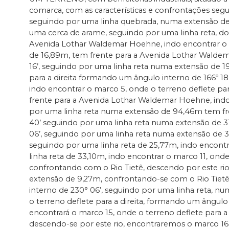
comarca, com as características e confrontações se
seguindo por uma linha quebrada, numa extensão de 1
uma cerca de arame, seguindo por uma linha reta, d
Avenida Lothar Waldemar Hoehne, indo encontrar o ma
de 16,89m, tem frente para a Avenida Lothar Waldema
16’, seguindo por uma linha reta numa extensão de 
para a direita formando um ângulo interno de 166º 1
indo encontrar o marco 5, onde o terreno deflete pa
frente para a Avenida Lothar Waldemar Hoehne, indo 
por uma linha reta numa extensão de 94,46m tem fr
40’ seguindo por uma linha reta numa extensão de 3
06’, seguindo por uma linha reta numa extensão de 3
seguindo por uma linha reta de 25,77m, indo encontr
linha reta de 33,10m, indo encontrar o marco 11, onde
confrontando com o Rio Tietê, descendo por este ri
extensão de 9,27m, confrontando-se com o Rio Tietê,
interno de 230° 06’, seguindo por uma linha reta, n
o terreno deflete para a direita, formando um ângulo
encontrará o marco 15, onde o terreno deflete para 
descendo-se por este rio, encontraremos o marco 16,