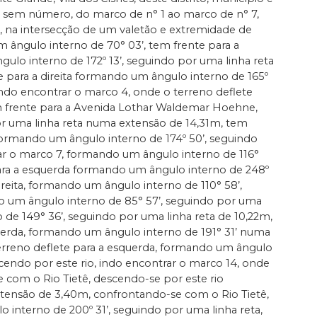
, sem número, do marco de n° 1 ao marco de n° 7,
, na intersecção de um valetão e extremidade de
ângulo interno de 70° 03’, tem frente para a
ulo interno de 172º 13’, seguindo por uma linha reta
 para a direita formando um ângulo interno de 165º
ndo encontrar o marco 4, onde o terreno deflete
em frente para a Avenida Lothar Waldemar Hoehne,
por uma linha reta numa extensão de 14,31m, tem
 formando um ângulo interno de 174º 50’, seguindo
r o marco 7, formando um ângulo interno de 116°
ara a esquerda formando um ângulo interno de 248º
reita, formando um ângulo interno de 110° 58’,
do um ângulo interno de 85° 57’, seguindo por uma
o de 149° 36’, seguindo por uma linha reta de 10,22m,
uerda, formando um ângulo interno de 191° 31’ numa
terreno deflete para a esquerda, formando um ângulo
cendo por este rio, indo encontrar o marco 14, onde
e com o Rio Tietê, descendo-se por este rio
xtensão de 3,40m, confrontando-se com o Rio Tietê,
 interno de 200º 31’, seguindo por uma linha reta,