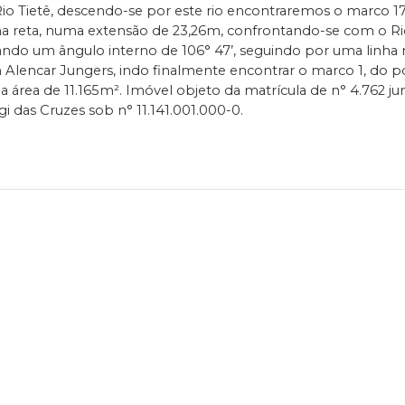
 Tietê, descendo-se por este rio encontraremos o marco 17,
ha reta, numa extensão de 23,26m, confrontando-se com o Rio 
rmando um ângulo interno de 106° 47’, seguindo por uma linh
n Alencar Jungers, indo finalmente encontrar o marco 1, do p
área de 11.165m². Imóvel objeto da matrícula de n° 4.762 ju
gi das Cruzes sob n°
11.141.001.000-0
.