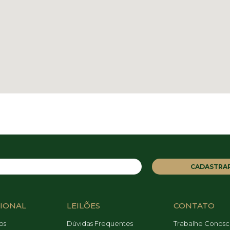
CADASTRA
CIONAL
LEILÕES
CONTATO
os
Dúvidas Frequentes
Trabalhe Conos