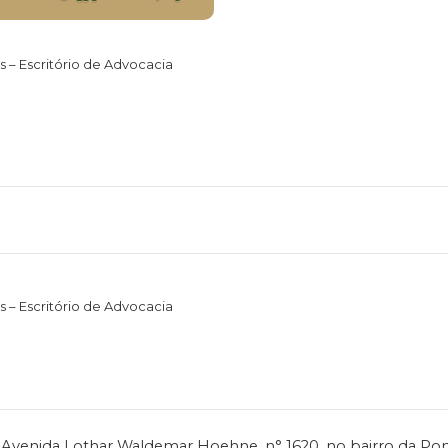
 – Escritório de Advocacia
 – Escritório de Advocacia
Avenida Lothar Waldemar Hoehne, n° 1620, no bairro da Ponte 