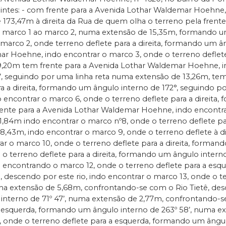
guintes: - com frente para a Avenida Lothar Waldemar Hoehne
73,47m à direita da Rua de quem olha o terreno pela frente
o marco 1 ao marco 2, numa extensão de 15,35m, formando um 
rco 2, onde terreno deflete para a direita, formando um âng
r Hoehne, indo encontrar o marco 3, onde o terreno deflete
19,20m tem frente para a Avenida Lothar Waldemar Hoehne, i
8’, seguindo por uma linha reta numa extensão de 13,26m, t
ra a direita, formando um ângulo interno de 172°, seguindo 
encontrar o marco 6, onde o terreno deflete para a direita,
ente para a Avenida Lothar Waldemar Hoehne, indo encontra
1,84m indo encontrar o marco nº8, onde o terreno deflete p
8,43m, indo encontrar o marco 9, onde o terreno deflete à di
ar o marco 10, onde o terreno deflete para a direita, forman
 o terreno deflete para a direita, formando um ângulo intern
o encontrando o marco 12, onde o terreno deflete para a esq
 descendo por este rio, indo encontrar o marco 13, onde o 
uma extensão de 5,68m, confrontando-se com o Rio Tietê, des
 interno de 71º 47’, numa extensão de 2,77m, confrontando-s
a esquerda, formando um ângulo interno de 263º 58’, numa e
 onde o terreno deflete para a esquerda, formando um ângulo