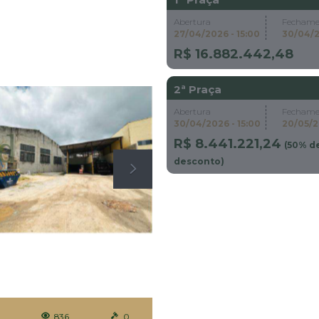
Abertura
Fechame
27/04/2026 - 15:00
30/04/2
R$ 16.882.442,48
2ª Praça
Abertura
Fechame
30/04/2026 - 15:00
20/05/2
R$ 8.441.221,24
(
50
% d
desconto)
0
836
0