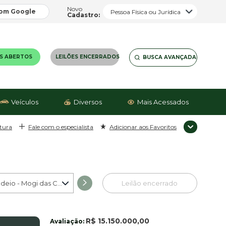
Novo
com
Google
Cadastro:
ES
ABERTOS
LEILÕES
ENCERRADOS
BUSCA
AVANÇADA
Veículos
Diversos
Mais Acessados
tura
Fale com o especialista
Adicionar aos Favoritos
Jardim Rodeio - Mogi das Cruzes/SP - 001
Leilão encerrado
R$ 15.150.000,00
Avaliação: