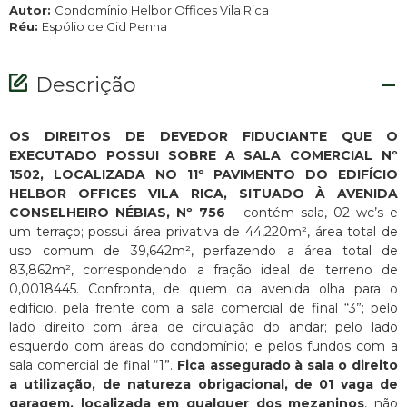
Autor:
Condomínio Helbor Offices Vila Rica
Réu:
Espólio de Cid Penha
Descrição
OS DIREITOS DE DEVEDOR FIDUCIANTE QUE O
EXECUTADO POSSUI SOBRE A SALA COMERCIAL Nº
1502, LOCALIZADA NO 11º PAVIMENTO DO EDIFÍCIO
HELBOR OFFICES VILA RICA, SITUADO À AVENIDA
CONSELHEIRO NÉBIAS, Nº 756
– contém sala, 02 wc’s e
um terraço; possui área privativa de 44,220m², área total de
uso comum de 39,642m², perfazendo a área total de
83,862m², correspondendo a fração ideal de terreno de
0,0018445. Confronta, de quem da avenida olha para o
edifício, pela frente com a sala comercial de final “3”; pelo
lado direito com área de circulação do andar; pelo lado
esquerdo com áreas do condomínio; e pelos fundos com a
sala comercial de final “1”.
Fica assegurado à sala o direito
a utilização, de natureza obrigacional, de 01 vaga de
garagem, localizada em qualquer dos mezaninos
, não