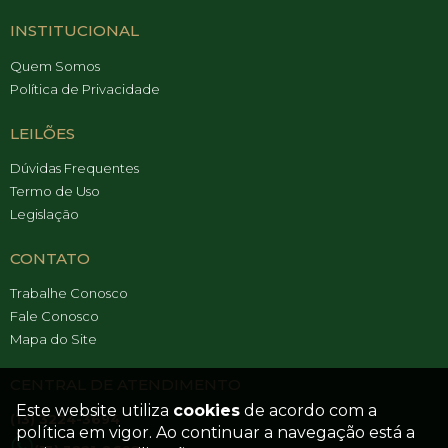
INSTITUCIONAL
Quem Somos
Política de Privacidade
LEILÕES
Dúvidas Frequentes
Termo de Uso
Legislação
CONTATO
Trabalhe Conosco
Fale Conosco
Mapa do Site
CENTRAL DE ATENDIMENTO
Este website utiliza
cookies
de acordo com a
(13) 3224-3694
política em vigor. Ao continuar a navegação está a