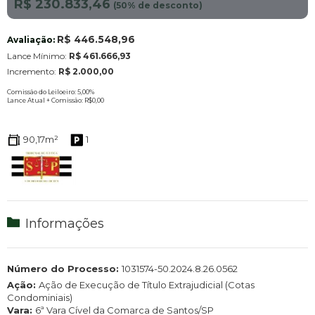
R$ 230.833,46
(
50
% de desconto)
R$ 446.548,96
Avaliação:
Lance Mínimo:
R$ 461.666,93
Incremento:
R$ 2.000,00
Comissão do Leiloeiro: 5,00
%
Lance Atual + Comissão:
R$0,00
90,17m²
1
Informações
Número do Processo:
1031574-50.2024.8.26.0562
Ação:
Ação de Execução de Título Extrajudicial (Cotas
Condominiais)
Vara:
6ª Vara Cível da Comarca de Santos/SP