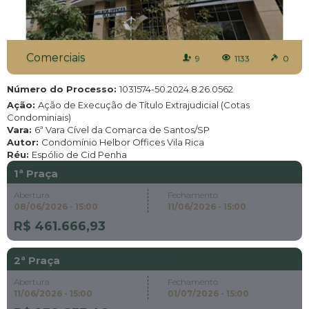
Comerciais
9
1133
0
Número do Processo:
1031574-50.2024.8.26.0562
Ação:
Ação de Execução de Título Extrajudicial (Cotas
Condominiais)
Vara:
6ª Vara Cível da Comarca de Santos/SP
Autor:
Condomínio Helbor Offices Vila Rica
Réu:
Espólio de Cid Penha
1ª Praça
Abertura
Fechamento
08/06/2026 - 15:00
11/06/2026 - 15:00
R$ 461.666,93
2ª Praça
Abertura
Fechamento
11/06/2026 - 15:00
01/07/2026 - 15:00